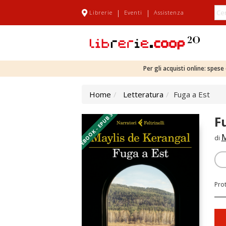
|
|
Librerie
Eventi
Assistenza
Per gli acquisti online: spes
Home
Letteratura
Fuga a Est
EBOOK - EPUB 3
F
M
di
Pro