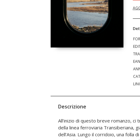
AGG
Det
FO
EDI
TRA
EA
ANN
CAT
LIN
Descrizione
All’inizio di questo breve romanzo, ci 
Non appena viene individuato, torna 
della linea ferroviaria Transiberiana, 
sospetta deve averlo tradito. Un’occ
dell’Asia. Lungo il corridoio, una folla 
sul marciapiede Aliocha ha incontrato