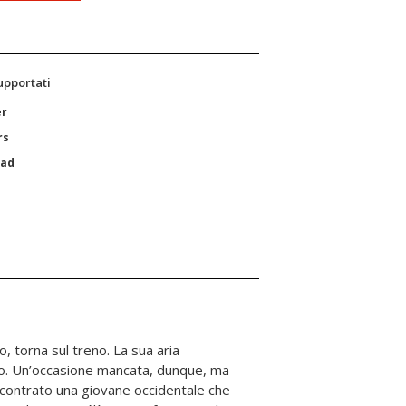
supportati
er
rs
Pad