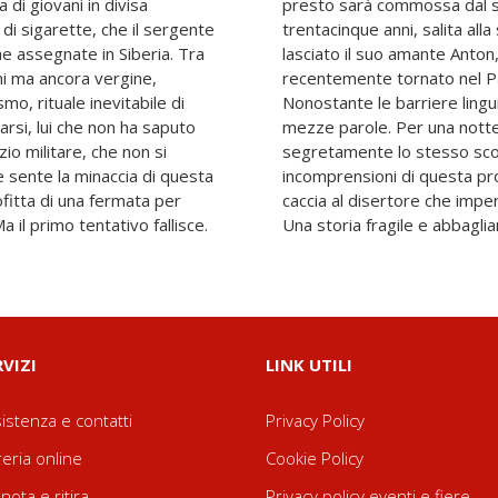
 di giovani in divisa
lène, una francese di
di sigarette, che il sergente
ne di Krasnoyarsk. Ha appena
e assegnate in Siberia. Tra
sso conosciuto a Parigi e
nni ma ancora vergine,
re una diga gigantesca.
mo, rituale inevitabile di
cha e Hélène si capiranno a
larsi, lui che non ha saputo
ntera, condivideranno
io militare, che non si
nto, sopporteranno le
e sente la minaccia di questa
à forzata e sventeranno la
ofitta di una fermata per
 capo all’altro del treno.
a il primo tentativo fallisce.
Una storia fragile e abbagli
RVIZI
LINK UTILI
istenza e contatti
Privacy Policy
reria online
Cookie Policy
nota e ritira
Privacy policy eventi e fiere