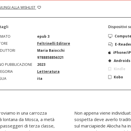
IUNGI ALLA WISHLIST
tagli
Dispositivi 
Comput
RMATO
epub 3
TORE
Feltrinelli Editore
E-Reade
DUTTORI
Maria Baiocchi
iPhone/i
N
9788858856321
Androids
O PUBBLICAZIONE
2023
Kindle
EGORIA
Letteratura
Kobo
GUA
ita
troviamo in una carrozza
sul treno. La sua aria
già lontana da Mosca, a metà
asione mancata, dunque, ma
di passeggeri di terza classe,
 una giovane occidentale che