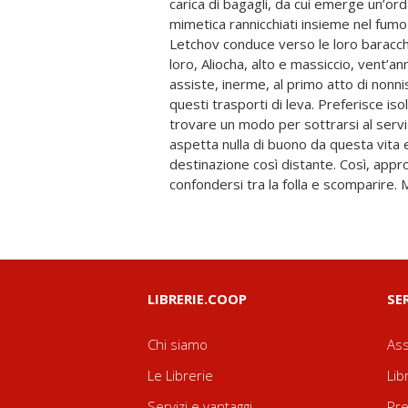
carica di bagagli, da cui emerge un’orda
presto sarà commossa dal suo destino: Hé
mimetica rannicchiati insieme nel fumo 
trentacinque anni, salita alla stazio
Letchov conduce verso le loro baracch
lasciato il suo amante Anton, un ru
loro, Aliocha, alto e massiccio, vent’a
recentemente tornato nel Paese per gesti
assiste, inerme, al primo atto di nonnis
Nonostante le barriere linguistiche, Alio
questi trasporti di leva. Preferisce iso
mezze parole. Per una notte i
trovare un modo per sottrarsi al serviz
segretamente lo stesso scompartime
aspetta nulla di buono da questa vita 
incomprensioni di questa promiscuit
destinazione così distante. Così, appr
caccia al disertore che imperversa da un
confondersi tra la folla e scomparire. M
LIBRERIE.COOP
SE
Chi siamo
Ass
Le Librerie
Lib
Servizi e vantaggi
Pre