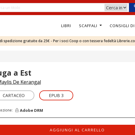
LIBRI
SCAFFALI
CONSIGLI D
e di spedizione gratuite da 25€ - Per i soci Coop o con tessera fedeltà Librerie.c
uga a Est
aylis De Kerangal
CARTACEO
EPUB 3
Adobe DRM
tezione:
AGGIUNGI AL CARRELLO