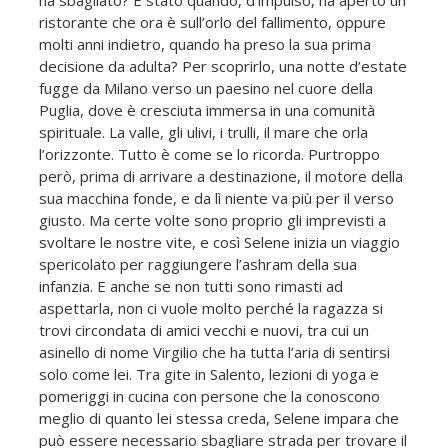
ristorante che ora è sull’orlo del fallimento, oppure
molti anni indietro, quando ha preso la sua prima
decisione da adulta? Per scoprirlo, una notte d’estate
fugge da Milano verso un paesino nel cuore della
Puglia, dove è cresciuta immersa in una comunità
spirituale. La valle, gli ulivi, i trulli, il mare che orla
l’orizzonte. Tutto è come se lo ricorda. Purtroppo
però, prima di arrivare a destinazione, il motore della
sua macchina fonde, e da lì niente va più per il verso
giusto. Ma certe volte sono proprio gli imprevisti a
svoltare le nostre vite, e così Selene inizia un viaggio
spericolato per raggiungere l’ashram della sua
infanzia. E anche se non tutti sono rimasti ad
aspettarla, non ci vuole molto perché la ragazza si
trovi circondata di amici vecchi e nuovi, tra cui un
asinello di nome Virgilio che ha tutta l’aria di sentirsi
solo come lei. Tra gite in Salento, lezioni di yoga e
pomeriggi in cucina con persone che la conoscono
meglio di quanto lei stessa cre­da, Selene impara che
può essere necessario sbagliare strada per trovare il