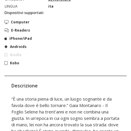
LINGUA
ita
Dispositivi supportati
Computer
E-Readers
iPhone/iPad
Androids
Kindle
Kobo
Descrizione
“È una storia piena di luce, un luogo sognante e da
favola dove è bello tornare.” Gaia Montanaro - Il
Foglio Selene ha trent’anni e non ne combina una
giusta. In un’epoca in cui ogni sogno sembra a portata
di mano, lei non ha ancora trovato la sua strada: dove
ha sbagliato? È stato quando, d’impulso, ha aperto un