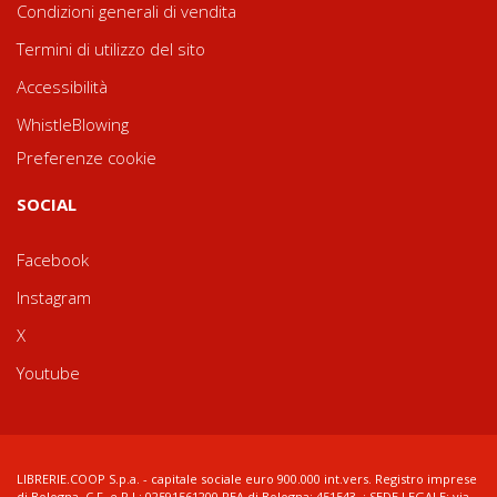
Condizioni generali di vendita
Termini di utilizzo del sito
Accessibilità
WhistleBlowing
Preferenze cookie
SOCIAL
Facebook
Instagram
X
Youtube
LIBRERIE.COOP S.p.a. - capitale sociale euro 900.000 int.vers. Registro imprese
di Bologna, C.F. e P.I.: 02591561200 REA di Bologna: 451543 ; SEDE LEGALE: via