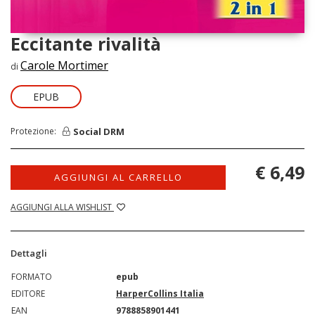
Eccitante rivalità
Carole Mortimer
di
EPUB
Social DRM
Protezione:
€ 6,49
AGGIUNGI AL CARRELLO
AGGIUNGI ALLA WISHLIST
Dettagli
FORMATO
epub
EDITORE
HarperCollins Italia
EAN
9788858901441