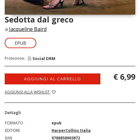
Sedotta dal greco
Jacqueline Baird
di
EPUB
Social DRM
Protezione:
€ 6,99
AGGIUNGI AL CARRELLO
AGGIUNGI ALLA WISHLIST
Dettagli
FORMATO
epub
EDITORE
HarperCollins Italia
EAN
9788858903872