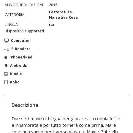
ANNO PUBBLICAZIONE
2015
Letteratura
CATEGORIA
Narrativa Rosa
LINGUA
ita
Dispositivi supportati
Computer
E-Readers
iPhone/iPad
Androids
Kindle
Kobo
Descrizione
Due settimane di tregua per giocare alla coppia felice
e innamorata e poi tutto tornerà come prima. Ma le
cose non vanno per il verso giusto e Max e Gabriella