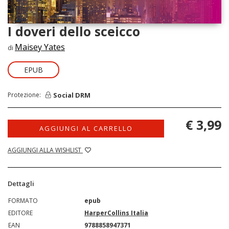
I doveri dello sceicco
Maisey Yates
di
EPUB
Social DRM
Protezione:
€ 3,99
AGGIUNGI AL CARRELLO
AGGIUNGI ALLA WISHLIST
Dettagli
FORMATO
epub
EDITORE
HarperCollins Italia
EAN
9788858947371