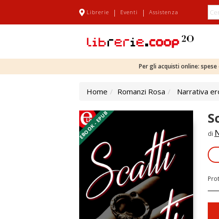
|
|
Librerie
Eventi
Assistenza
Per gli acquisti online: spes
Home
Romanzi Rosa
Narrativa er
EBOOK - EPUB
Sc
N
di
Pro