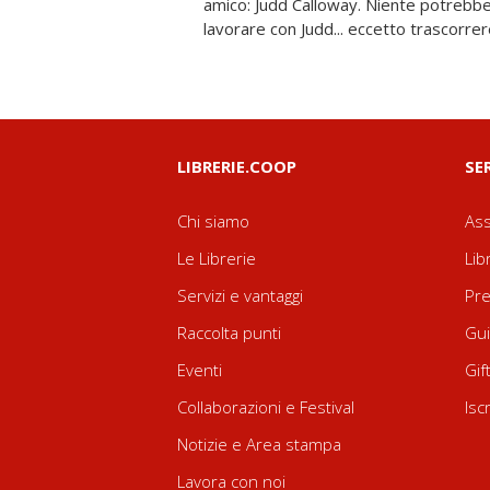
amico: Judd Calloway. Niente potrebbe
dei sensi 3) Colpo di fiamma 4) Per un
lavorare con Judd... eccetto trascorre
LIBRERIE.COOP
SE
Chi siamo
Ass
Le Librerie
Lib
Servizi e vantaggi
Pre
Raccolta punti
Gui
Eventi
Gif
Collaborazioni e Festival
Isc
Notizie e Area stampa
Lavora con noi