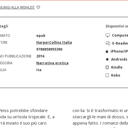
IUNGI ALLA WISHLIST
tagli
Dispositivi 
Comput
RMATO
epub
TORE
HarperCollins Italia
E-Reade
N
9788858955390
iPhone/i
O PUBBLICAZIONE
2016
Androids
EGORIA
Narrativa erotica
Kindle
GUA
ita
Kobo
da su un'isola tropicale. E, a
to dopo la proposta che le ha
à inviato il suo più caro
 fuoco lento 2) L'incendio