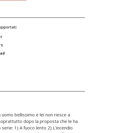
supportati
er
rs
Pad