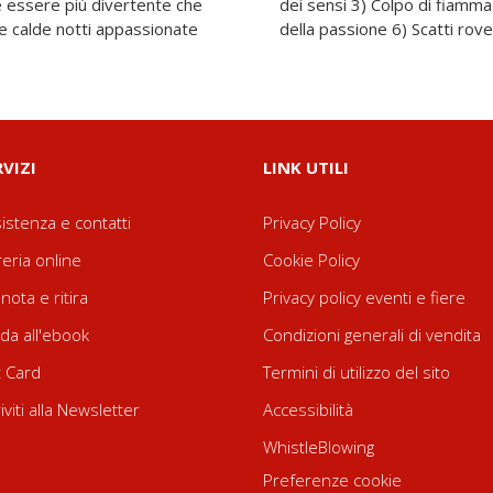
 essere più divertente che
 bacio di fuoco 5) Le fiamme
re calde notti appassionate
della passione 6) Scatti ro
RVIZI
LINK UTILI
istenza e contatti
Privacy Policy
reria online
Cookie Policy
nota e ritira
Privacy policy eventi e fiere
da all'ebook
Condizioni generali di vendita
t Card
Termini di utilizzo del sito
riviti alla Newsletter
Accessibilità
WhistleBlowing
Preferenze cookie