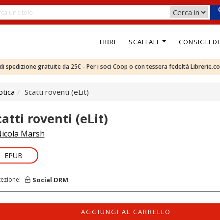
LIBRI
SCAFFALI
CONSIGLI D
e di spedizione gratuite da 25€ - Per i soci Coop o con tessera fedeltà Librerie.c
otica
Scatti roventi (eLit)
atti roventi (eLit)
icola Marsh
EPUB
Social DRM
tezione:
AGGIUNGI AL CARRELLO