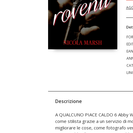
AGG
Det
FO
EDI
EA
ANN
CAT
LIN
Descrizione
A QUALCUNO PIACE CALDO 6 Abby Weiss potrebbe sfondare
con lui. Si è trasformato in un uomo bellissimo e lei non riesce a
come stilista grazie a un servizio di mo
staccargli le mani di dosso, soprattut
migliorare le cose, come fotografo verr
appena fatto. I romanzi della serie: 1) A