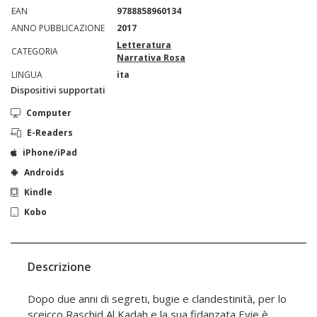
EAN
9788858960134
ANNO PUBBLICAZIONE
2017
Letteratura
CATEGORIA
Narrativa Rosa
LINGUA
ita
Dispositivi supportati
Computer
E-Readers
iPhone/iPad
Androids
Kindle
Kobo
Descrizione
Dopo due anni di segreti, bugie e clandestinità, per lo
sceicco Raschid Al Kadah e la sua fidanzata Evie è