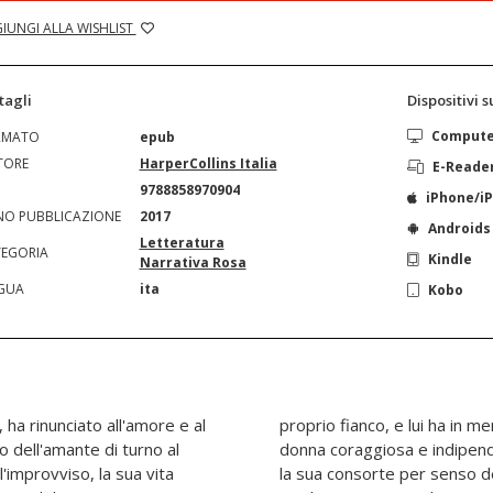
IUNGI ALLA WISHLIST
tagli
Dispositivi 
Comput
RMATO
epub
TORE
HarperCollins Italia
E-Reade
N
9788858970904
iPhone/i
O PUBBLICAZIONE
2017
Androids
Letteratura
EGORIA
Kindle
Narrativa Rosa
GUA
ita
Kobo
 ha rinunciato all'amore e al
olo nome. Rou Tournell è una
 dell'amante di turno al
on accetterà di diventare
'improvviso, la sua vita
 Zayed troverà un altro