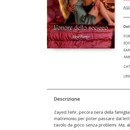
AGG
Det
FO
EDI
EA
ANN
CAT
LIN
Descrizione
Zayed Fehr, pecora nera della famiglia,
proprio fianco, e lui ha in mente un s
matrimonio per poter passare dal letto
donna coraggiosa e indipendente, e se n
tavolo da gioco senza problemi. Ma, all
la sua consorte per senso del dovere,