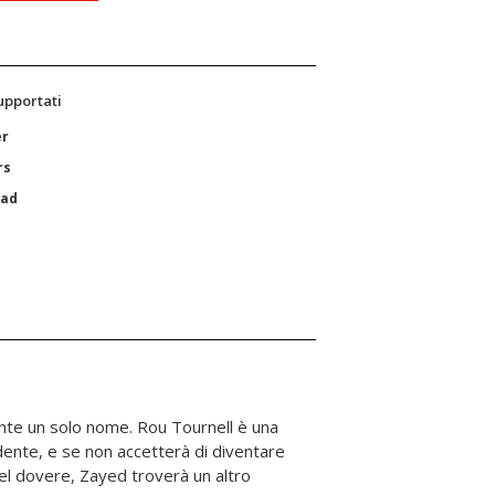
supportati
er
rs
Pad