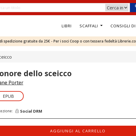
LIBRI
SCAFFALI
CONSIGLI D
e di spedizione gratuite da 25€ - Per i soci Coop o con tessera fedeltà Librerie.c
ceicco
'onore dello sceicco
ane Porter
EPUB
Social DRM
tezione:
AGGIUNGI AL CARRELLO