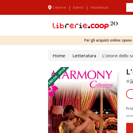
|
|
Librerie
Eventi
Assistenza
Per gli acquisti online: spes
Home
Letteratura
L'onore dello s
EBOOK - EPUB
L
J
di
Pro