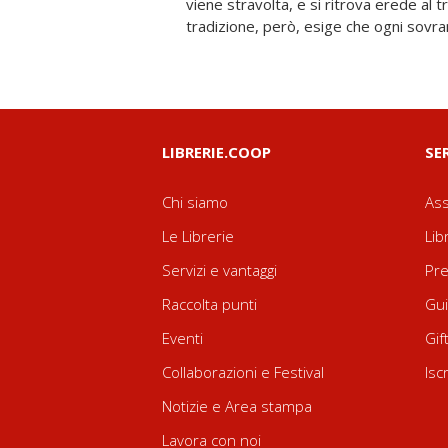
viene stravolta, e si ritrova erede al 
tradizione, però, esige che ogni sovr
LIBRERIE.COOP
SE
Chi siamo
Ass
Le Librerie
Lib
Servizi e vantaggi
Pre
Raccolta punti
Gui
Eventi
Gif
Collaborazioni e Festival
Isc
Notizie e Area stampa
Lavora con noi