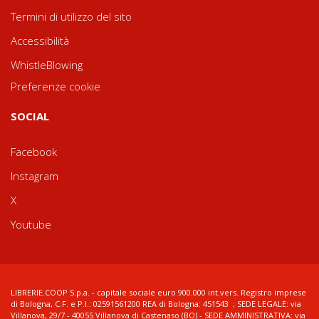
Termini di utilizzo del sito
Accessibilità
WhistleBlowing
Preferenze cookie
SOCIAL
Facebook
Instagram
X
Youtube
LIBRERIE.COOP S.p.a. - capitale sociale euro 900.000 int.vers. Registro imprese
di Bologna, C.F. e P.I.: 02591561200 REA di Bologna: 451543 ; SEDE LEGALE: via
Villanova, 29/7 - 40055 Villanova di Castenaso (BO) - SEDE AMMINISTRATIVA: via