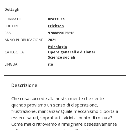
Dettagli
FORMATO
Brossura
EDITORE
Erickson
EAN
9788859025818
ANNO PUBBLICAZIONE
2021
Psicologia
CATEGORIA
Opere generali e dizionari
Scienze sociali
LINGUA
ita
Descrizione
Che cosa succede alla nostra mente che sente
quando proviamo un senso di disperazione,
frustrazione, mancanza? Quale meccanismo ci porta a
essere saturi, sopraffatti, vicini al punto di rottura?
Come mai ci ritroviamo a rimuginare ossessivamente