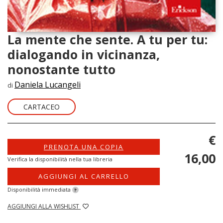
La mente che sente. A tu per tu:
dialogando in vicinanza,
nonostante tutto
Daniela Lucangeli
di
CARTACEO
€
PRENOTA UNA COPIA
16,00
Verifica la disponibilità nella tua libreria
AGGIUNGI AL CARRELLO
Disponibilità immediata
?
AGGIUNGI ALLA WISHLIST