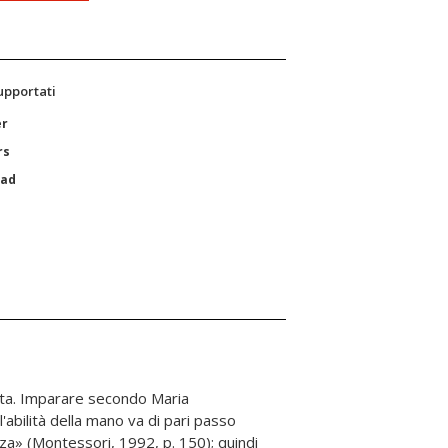
supportati
er
rs
Pad