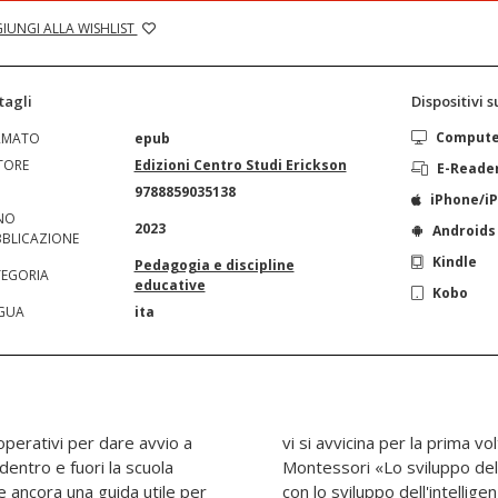
IUNGI ALLA WISHLIST
tagli
Dispositivi 
Comput
RMATO
epub
TORE
Edizioni Centro Studi Erickson
E-Reade
N
9788859035138
iPhone/i
NO
2023
Androids
BLICAZIONE
Kindle
Pedagogia e discipline
EGORIA
educative
Kobo
GUA
ita
operativi per dare avvio a
 Imparare secondo Maria
entro e fuori la scuola
la mano va di pari passo
 ancora una guida utile per
essori, 1992, p. 150); quindi