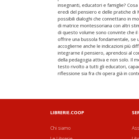
insegnanti, educatori e famiglie? Cosa 
occorre poter toccare, smontare, rimont
eredi del pensiero e delle pratiche d
un processo di apprendimento unitari
possibili dialoghi che connettano in 
esperienziale, proprio come ritrovia
di matrice montessoriana con altri stim
nazionali. In sintesi Il volume offre
di questo volume sono convinte che 
metodo Montessori possa essere 
offrire una bussola fondamentale, se u
patrimonio accessibile a pochi, con l'obi
accoglierne anche le indicazioni più diffi
non solo da chi pratica e studia il pensier
integrarne il pensiero, aprendosi al co
Maria Montessori, ma che possa apri
della pedagogia attiva e non solo. Il metodo Montessori oggi è un
scambio proficuo con tutti coloro che si accostano, in una veste o
testo rivolto a tutti gli educatori, cap
l'altra, al difficile e entusiasmante compito
riflessione sia fra chi opera già in cont
LIBRERIE.COOP
SE
Chi siamo
Ass
Le Librerie
Lib