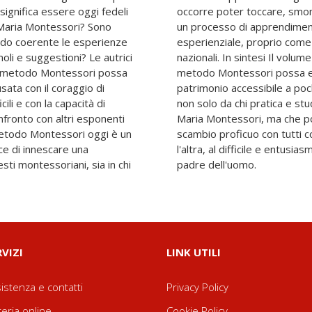
significa essere oggi fedeli
are, infilare e ordinare, in
i Maria Montessori? Sono
o, individualizzato ed
modo coerente le esperienze
mo anche nelle Indicazioni
oli e suggestioni? Le autrici
 una riflessione su come il
il metodo Montessori possa
un bene comune e non un
sata con il coraggio di
ettivo di vederlo accolto
cili e con la capacità di
o e le prassi educative di
nfronto con altri esponenti
re finestre di dialogo e
ace di innescare una
 di educare il bambino,
esti montessoriani, sia in chi
padre dell'uomo.
RVIZI
LINK UTILI
istenza e contatti
Privacy Policy
reria online
Cookie Policy