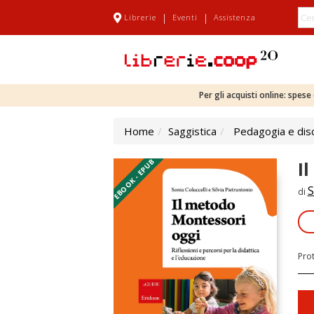
|
|
Librerie
Eventi
Assistenza
Per gli acquisti online: spes
Home
Saggistica
Pedagogia e disc
EBOOK - EPUB
I
S
di
Pro