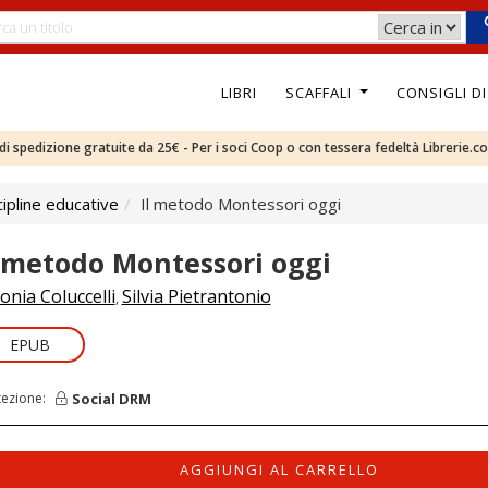
LIBRI
SCAFFALI
CONSIGLI D
e di spedizione gratuite da 25€ - Per i soci Coop o con tessera fedeltà Librerie.c
ipline educative
Il metodo Montessori oggi
l metodo Montessori oggi
onia Coluccelli
Silvia Pietrantonio
,
EPUB
Social DRM
tezione:
AGGIUNGI AL CARRELLO