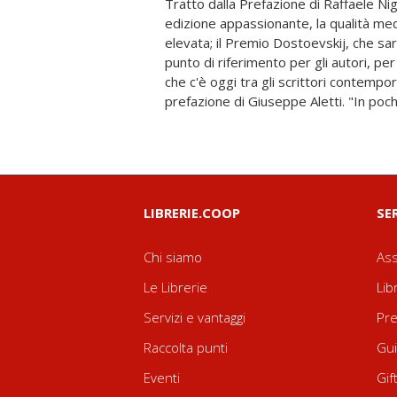
Tratto dalla Prefazione di Raffaele Ni
possono creare testi originali sempre a
edizione appassionante, la qualità med
dei grandi della letteratura". Tratto da
elevata; il Premio Dostoevskij, che sa
Quasimodo. "Un premio per la prosa d
punto di riferimento per gli autori, per
riconoscimento al grande dono della le
che c'è oggi tra gli scrittori contempor
prefazione di Giuseppe Aletti. "In poche
LIBRERIE.COOP
SE
Chi siamo
Ass
Le Librerie
Lib
Servizi e vantaggi
Pre
Raccolta punti
Gui
Eventi
Gif