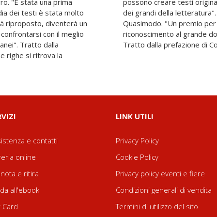
gro. "È stata una prima
vendo presenti le opere
ia dei testi è stata molto
lla prefazione di Alessandro
rà riproposto, diventerà un
edicato a Dostoevskij è un
 confrontarsi con il meglio
tteratura e poesia russa".
anei". Tratto dalla
Tratto dalla prefazione di
 righe si ritrova la
RVIZI
LINK UTILI
istenza e contatti
Privacy Policy
reria online
Cookie Policy
nota e ritira
Privacy policy eventi e fiere
da all'ebook
Condizioni generali di vendita
t Card
Termini di utilizzo del sito