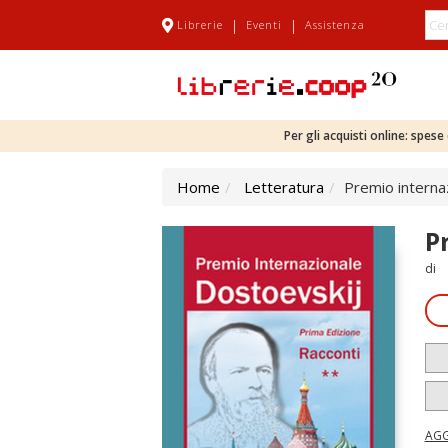
|
|
Librerie
Eventi
Assistenza
Per gli acquisti online: spes
Home
Letteratura
Premio internaz
P
di
AGG