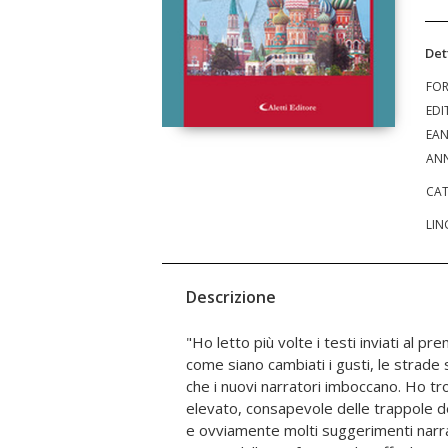
Det
FO
EDI
EA
ANN
CAT
LIN
Descrizione
"Ho letto più volte i testi inviati al p
profondità del pensiero di Dostoev
come siano cambiati i gusti, le strade s
tormentata, ha rischiato la pena d
che i nuovi narratori imboccano. Ho tro
quattro anni di lavori forzati in Siberia. M
elevato, consapevole delle trappole de
che si coglie anche nei suoi romanz
e ovviamente molti suggerimenti narra
romanziere diventa un valido spunto