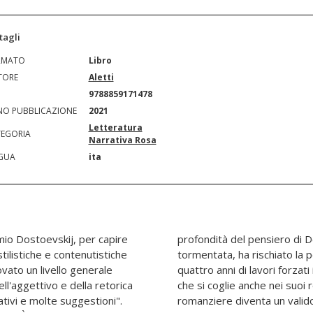
tagli
RMATO
Libro
TORE
Aletti
N
9788859171478
O PUBBLICAZIONE
2021
Letteratura
EGORIA
Narrativa Rosa
GUA
ita
remio Dostoevskij, per capire
skij, che, nella sua vita
tilistiche e contenutistiche
i morte, commutata poi in
vato un livello generale
omenti difficili, sofferenza
ll'aggettivo e della retorica
i. [...] Il nome del famoso
tivi e molte suggestioni".
 per tutti gli autori che