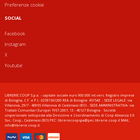
Preferenze cookie
SOCIAL
Facebook
Instagram
X
Youtube
LIBRERIE.COOP S.p.a. - capitale sociale euro 900.000 int.vers. Registro imprese
di Bologna, C.F. e P.I.: 02591561200 REA di Bologna: 451543 ; SEDE LEGALE: via
Villanova, 29/7 - 40055 Villanova di Castenaso (BO) - SEDE AMMINISTRATIVA: via
Trattati Comunitari Europei 1957-2007, 13 - 40127 Bologna - Società
unipersonale sottoposta alla Direzione e Coordinamento di Coop Alleanza 3.0
Soc. Coop., Castenaso (BO) PEC: libreriecoopspa@pec.librerie.coop.it MAIL:
info@librerie.coop.it