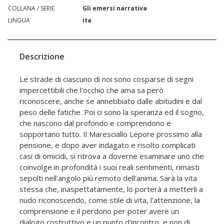
COLLANA / SERIE
Gli emersi narrativa
LINGUA
ita
Descrizione
Le strade di ciascuno di noi sono cosparse di segni
impercettibili che l'occhio che ama sa però
riconoscere, anche se annebbiato dalle abitudini e dal
peso delle fatiche. Poi ci sono la speranza ed il sogno,
che nascono dal profondo e comprendono e
sopportano tutto. Il Maresciallo Lepore prossimo alla
pensione, e dopo aver indagato e risolto complicati
casi di omicidi, si ritrova a doverne esaminare uno che
coinvolge in profondità i suoi reali sentimenti, rimasti
sepolti nell'angolo più remoto dell'anima. Sarà la vita
stessa che, inaspettatamente, lo porterà a metterli a
nudo riconoscendo, come stile di vita, l'attenzione, la
comprensione e il perdono per poter avere un
dialogo costruttivo e un punto d'incontro, e non di