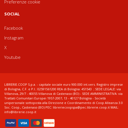
Preferenze cookie
SOCIAL
Facebook
Instagram
X
Youtube
LIBRERIE.COOP S.p.a. - capitale sociale euro 900.000 int.vers. Registro imprese
di Bologna, C.F. e P.I.: 02591561200 REA di Bologna: 451543 ; SEDE LEGALE: via
Villanova, 29/7 - 40055 Villanova di Castenaso (BO) - SEDE AMMINISTRATIVA: via
Trattati Comunitari Europei 1957-2007, 13 - 40127 Bologna - Società
unipersonale sottoposta alla Direzione e Coordinamento di Coop Alleanza 3.0
Soc. Coop., Castenaso (BO) PEC: libreriecoopspa@pec.librerie.coop.it MAIL:
info@librerie.coop.it