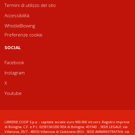
Termini di utilizzo del sito
Accessibilità
WhistleBlowing
Preferenze cookie
SOCIAL
Facebook
Instagram
X
Youtube
LIBRERIE.COOP S.p.a. - capitale sociale euro 900.000 int.vers. Registro imprese
di Bologna, C.F. e P.I.: 02591561200 REA di Bologna: 451543 ; SEDE LEGALE: via
Villanova, 29/7 - 40055 Villanova di Castenaso (BO) - SEDE AMMINISTRATIVA: via