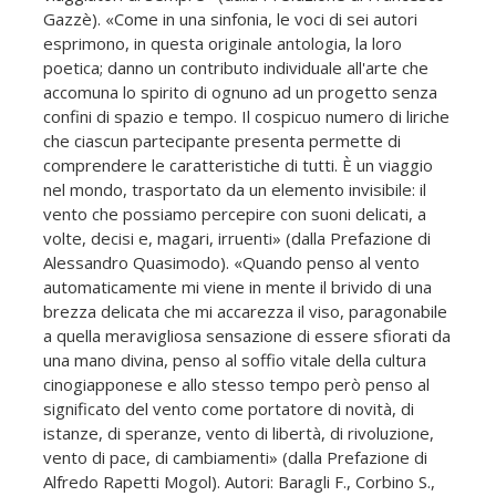
Gazzè). «Come in una sinfonia, le voci di sei autori
esprimono, in questa originale antologia, la loro
poetica; danno un contributo individuale all'arte che
accomuna lo spirito di ognuno ad un progetto senza
confini di spazio e tempo. Il cospicuo numero di liriche
che ciascun partecipante presenta permette di
comprendere le caratteristiche di tutti. È un viaggio
nel mondo, trasportato da un elemento invisibile: il
vento che possiamo percepire con suoni delicati, a
volte, decisi e, magari, irruenti» (dalla Prefazione di
Alessandro Quasimodo). «Quando penso al vento
automaticamente mi viene in mente il brivido di una
brezza delicata che mi accarezza il viso, paragonabile
a quella meravigliosa sensazione di essere sfiorati da
una mano divina, penso al soffio vitale della cultura
cinogiapponese e allo stesso tempo però penso al
significato del vento come portatore di novità, di
istanze, di speranze, vento di libertà, di rivoluzione,
vento di pace, di cambiamenti» (dalla Prefazione di
Alfredo Rapetti Mogol). Autori: Baragli F., Corbino S.,