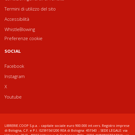
Termini di utilizzo del sito
Accessibilità
WhistleBlowing
Preferenze cookie
SOCIAL
Facebook
Instagram
X
Youtube
LIBRERIE.COOP S.p.a. - capitale sociale euro 900.000 int.vers. Registro imprese
di Bologna, C.F. e P.I.: 02591561200 REA di Bologna: 451543 ; SEDE LEGALE: via