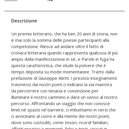
Descrizione
Un premio letterario, che ha ben 20 anni di storia, non
è mai solo la somma delle poesie partecipanti alla
competizione. Riesce ad andare oltre il fatto di
cronaca letteraria quando rappresenta qualcosa di più
ampio della manifestazione in sé, e Parole in fuga ha
questa caratteristica, che elude la polvere che il
tempo deposita su mode momentanee. Tratto dalla
prefazione di Giuseppe Aletti. I preziosi insegnamenti
trasmessi dai nostri poeti ci indicano la via maestra
da percorrere con tenacia e convinzione per
illuminare il nostro cammino e dare un senso al nostro
percorso. Affrontando un viaggio che non conosce
limiti né spazio né barriere, ci imbattiamo in versi che
ci avvicinano al cuore e alla mente dei nostri poeti,
dove sono custoditi, come tesori, ricordi familiari,
affetti preziosi e momenti, felici o tristi, vissuti in