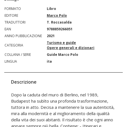
FORMATO
Libro
EDITORE
Marco Polo
TRADUTTORI
T. Roccasalda
EAN
9788859266051
ANNO PUBBLICAZIONE
2021
Turismo e guide
CATEGORIA
Opere generali e dizionari
COLLANA / SERIE
Guide Marco Polo
LINGUA
ita
Descrizione
Dopo la caduta del muro di Berlino, nel 1989,
Budapest ha subìto una profonda trasformazione,
tuttora in atto. Decisa a mantenere la sua autenticità,
mira alla modernità e al miglioramento della qualità
della vita dei suoi abitanti. Il risultato è che ogni anno
appare sempre più bella. Contiene: - Itinerari e