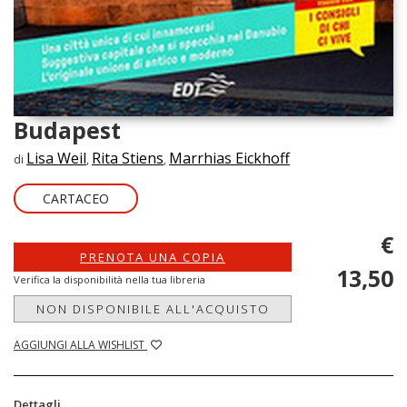
Budapest
Lisa Weil
Rita Stiens
Marrhias Eickhoff
di
,
,
CARTACEO
€
PRENOTA UNA COPIA
13,50
Verifica la disponibilità nella tua libreria
NON DISPONIBILE ALL'ACQUISTO
AGGIUNGI ALLA WISHLIST
Dettagli