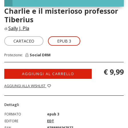
Charlie e il misterioso professor
Tiberius
Sally J. Pla
di
CARTACEO
EPUB 3
Social DRM
Protezione:
€ 9,99
AGGIUNGI AL CARRELLO
AGGIUNGI ALLA WISHLIST
Dettagli
FORMATO
epub 3
EDITORE
EDT
EAN
9788859267577