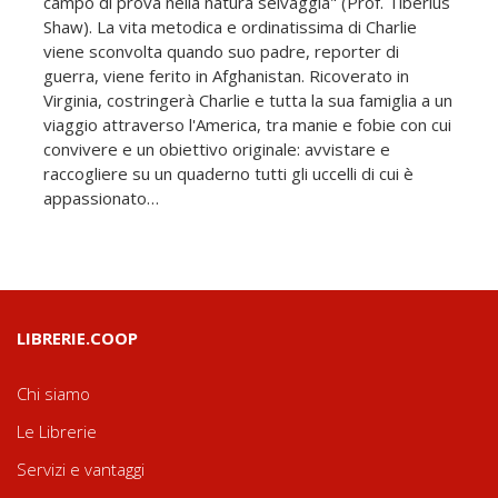
campo di prova nella natura selvaggia" (Prof. Tiberius
Shaw). La vita metodica e ordinatissima di Charlie
viene sconvolta quando suo padre, reporter di
guerra, viene ferito in Afghanistan. Ricoverato in
Virginia, costringerà Charlie e tutta la sua famiglia a un
viaggio attraverso l'America, tra manie e fobie con cui
convivere e un obiettivo originale: avvistare e
raccogliere su un quaderno tutti gli uccelli di cui è
appassionato…
LIBRERIE.COOP
Chi siamo
Le Librerie
Servizi e vantaggi