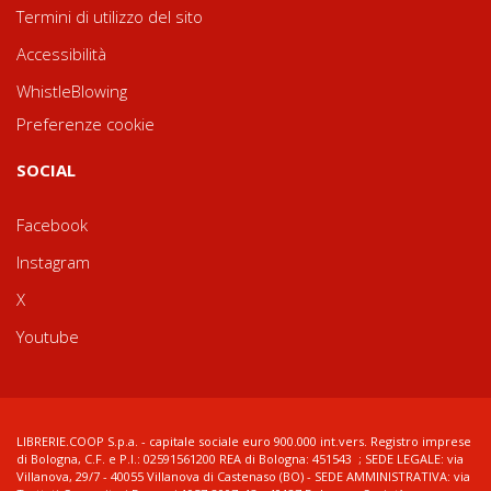
Termini di utilizzo del sito
Accessibilità
WhistleBlowing
Preferenze cookie
SOCIAL
Facebook
Instagram
X
Youtube
LIBRERIE.COOP S.p.a. - capitale sociale euro 900.000 int.vers. Registro imprese
di Bologna, C.F. e P.I.: 02591561200 REA di Bologna: 451543 ; SEDE LEGALE: via
Villanova, 29/7 - 40055 Villanova di Castenaso (BO) - SEDE AMMINISTRATIVA: via