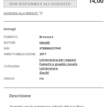
14,00
NON DISPONIBILE ALL'ACQUISTO
AGGIUNGI ALLA WISHLIST
Dettagli
FORMATO
Brossura
EDITORE
IdeeAli
EAN
9788860237941
ANNO PUBBLICAZIONE
2017
Letteratura per ragazzi
Fumetti e graphic novels
CATEGORIA
Letteratura
Giochi
LINGUA
ita
Descrizione
Divertiti con le numerose attività del tuo libro: