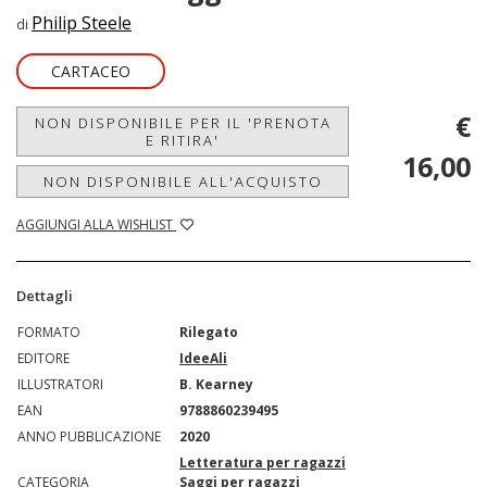
Philip Steele
di
CARTACEO
€
NON DISPONIBILE PER IL 'PRENOTA
E RITIRA'
16,00
NON DISPONIBILE ALL'ACQUISTO
AGGIUNGI ALLA WISHLIST
Dettagli
FORMATO
Rilegato
EDITORE
IdeeAli
ILLUSTRATORI
B. Kearney
EAN
9788860239495
ANNO PUBBLICAZIONE
2020
Letteratura per ragazzi
CATEGORIA
Saggi per ragazzi