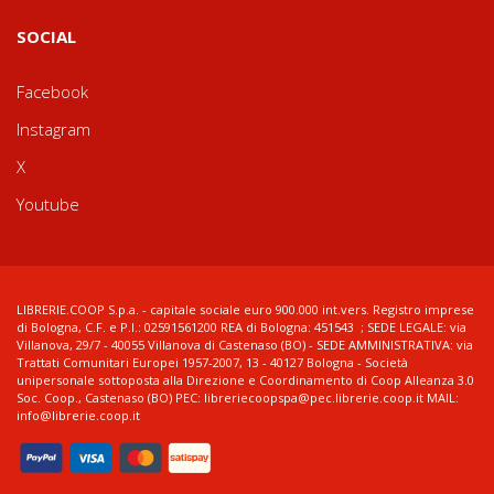
SOCIAL
Facebook
Instagram
X
Youtube
LIBRERIE.COOP S.p.a. - capitale sociale euro 900.000 int.vers. Registro imprese
di Bologna, C.F. e P.I.: 02591561200 REA di Bologna: 451543 ; SEDE LEGALE: via
Villanova, 29/7 - 40055 Villanova di Castenaso (BO) - SEDE AMMINISTRATIVA: via
Trattati Comunitari Europei 1957-2007, 13 - 40127 Bologna - Società
unipersonale sottoposta alla Direzione e Coordinamento di Coop Alleanza 3.0
Soc. Coop., Castenaso (BO) PEC: libreriecoopspa@pec.librerie.coop.it MAIL:
info@librerie.coop.it