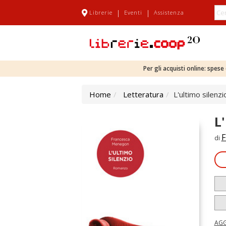
|
|
Librerie
Eventi
Assistenza
Per gli acquisti online: spes
Home
Letteratura
L'ultimo silenzi
L
F
di
AGG