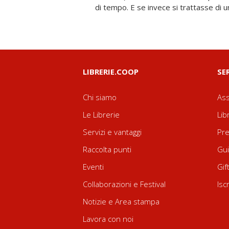
di tempo. E se invece si trattasse di 
LIBRERIE.COOP
SE
Chi siamo
Ass
Le Librerie
Lib
Servizi e vantaggi
Pre
Raccolta punti
Gui
Eventi
Gif
Collaborazioni e Festival
Isc
Notizie e Area stampa
Lavora con noi