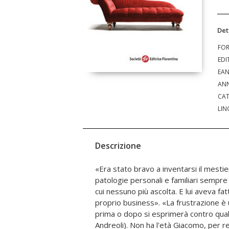
Det
FO
EDI
EA
ANN
CAT
LIN
Descrizione
«Era stato bravo a inventarsi il mestie
da accettare senza possibilità di ribellion
patologie personali e familiari sempre 
adulta con questa certezza. Giochi 
cui nessuno più ascolta. E lui aveva fa
minano equilibri talvolta precari espo
proprio business». «La frustrazione è 
scomode, non sempre catalogabili com
prima o dopo si esprimerà contro qual
un'atmosfera di ricatti e silenzi un c
Andreoli). Non ha l'età Giacomo, per 
Gonzales - tra rigore e pietà - complic