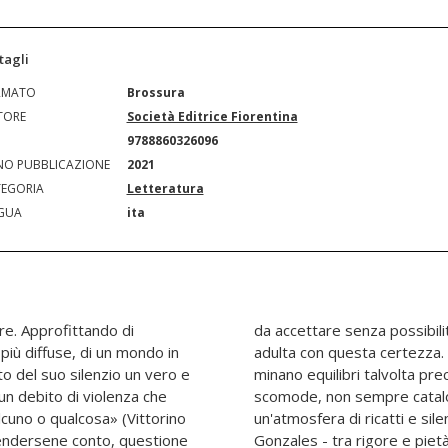
tagli
RMATO
Brossura
TORE
Società Editrice Fiorentina
N
9788860326096
O PUBBLICAZIONE
2021
EGORIA
Letteratura
GUA
ita
re. Approfittando di
e? Rebecca è diventata
più diffuse, di un mondo in
di potere e di leadership
tto del suo silenzio un vero e
nendo i protagonisti a scelte
un debito di violenza che
e giuste o sbagliate. In
cuno o qualcosa» (Vittorino
aso per il maresciallo Pedro
rendersene conto, questione
ato da un antico rapporto di