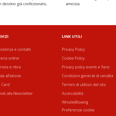
un destino già confezionato,
amicizia.
RVIZI
LINK UTILI
istenza e contatti
Privacy Policy
reria online
Cookie Policy
nota e ritira
Privacy policy eventi e fiere
da all'ebook
Condizioni generali di vendita
t Card
Termini di utilizzo del sito
riviti alla Newsletter
Accessibilità
WhistleBlowing
Preferenze cookie