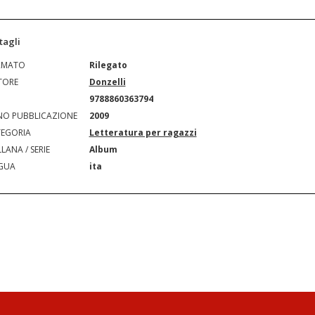
tagli
RMATO
Rilegato
TORE
Donzelli
N
9788860363794
O PUBBLICAZIONE
2009
EGORIA
Letteratura per ragazzi
LANA / SERIE
Album
GUA
ita