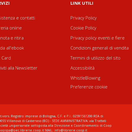
RVIZI
LINK UTILI
istenza e contatti
Privacy Policy
reria online
Cookie Policy
nota e ritira
Privacy policy eventi e fiere
da all'ebook
Condizioni generali di vendita
t Card
Termini di utilizzo del sito
riviti alla Newsletter
Accessibilità
WhistleBlowing
Preferenze cookie
t.vers. Registro imprese di Bologna, C.F. e P.I.: 02591561200 REA di
0055 Villanova di Castenaso (BO) - SEDE AMMINISTRATIVA: via Trattati
ocietà unipersonale sottoposta alla Direzione e Coordinamento di Coop
coopspa@pec.librerie.coop.it MAIL: info@librerie.coop.it