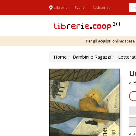
|
|
Librerie
Eventi
Assistenza
Per gli acquisti online: spes
Home
Bambini e Ragazzi
Letterat
U
B
di
AGG