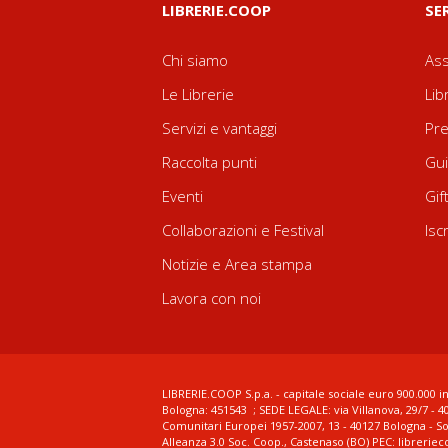
LIBRERIE.COOP
SE
Chi siamo
Ass
Le Librerie
Lib
Servizi e vantaggi
Pre
Raccolta punti
Gui
Eventi
Gif
Collaborazioni e Festival
Isc
Notizie e Area stampa
Lavora con noi
LIBRERIE.COOP S.p.a. - capitale sociale euro 900.000 in
Bologna: 451543 ; SEDE LEGALE: via Villanova, 29/7 - 4
Comunitari Europei 1957-2007, 13 - 40127 Bologna - S
Alleanza 3.0 Soc. Coop., Castenaso (BO) PEC: librerie