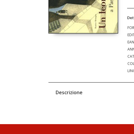
Det
FO
EDI
EA
ANN
CAT
COL
LIN
Descrizione