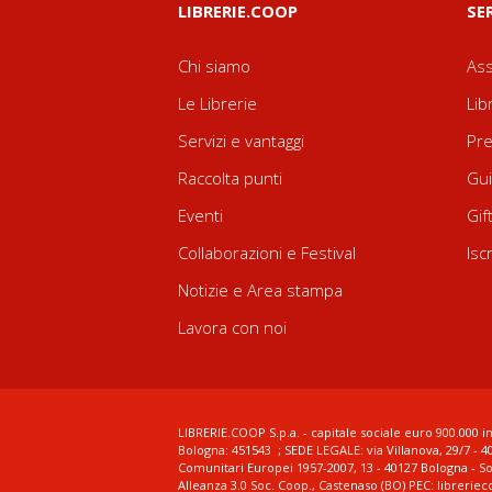
LIBRERIE.COOP
SE
Chi siamo
Ass
Le Librerie
Lib
Servizi e vantaggi
Pre
Raccolta punti
Gui
Eventi
Gif
Collaborazioni e Festival
Isc
Notizie e Area stampa
Lavora con noi
LIBRERIE.COOP S.p.a. - capitale sociale euro 900.000 in
Bologna: 451543 ; SEDE LEGALE: via Villanova, 29/7 - 4
Comunitari Europei 1957-2007, 13 - 40127 Bologna - S
Alleanza 3.0 Soc. Coop., Castenaso (BO) PEC: librerie