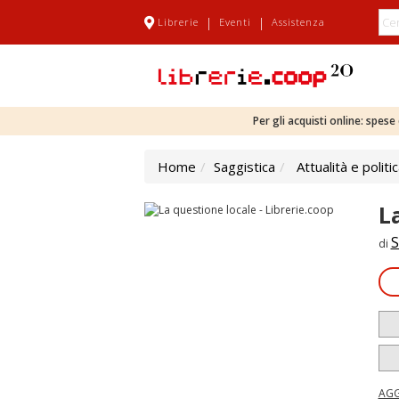
|
|
Librerie
Eventi
Assistenza
Per gli acquisti online: spes
Home
Saggistica
Attualità e politi
L
S
di
AGG