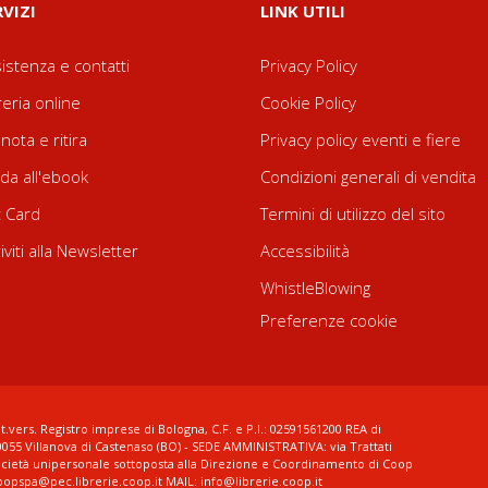
RVIZI
LINK UTILI
istenza e contatti
Privacy Policy
reria online
Cookie Policy
nota e ritira
Privacy policy eventi e fiere
da all'ebook
Condizioni generali di vendita
t Card
Termini di utilizzo del sito
riviti alla Newsletter
Accessibilità
WhistleBlowing
Preferenze cookie
t.vers. Registro imprese di Bologna, C.F. e P.I.: 02591561200 REA di
0055 Villanova di Castenaso (BO) - SEDE AMMINISTRATIVA: via Trattati
ocietà unipersonale sottoposta alla Direzione e Coordinamento di Coop
coopspa@pec.librerie.coop.it MAIL: info@librerie.coop.it