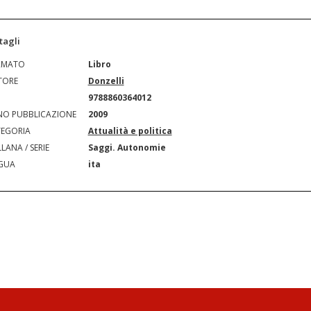
tagli
RMATO
Libro
TORE
Donzelli
N
9788860364012
O PUBBLICAZIONE
2009
EGORIA
Attualità e politica
LANA / SERIE
Saggi. Autonomie
GUA
ita