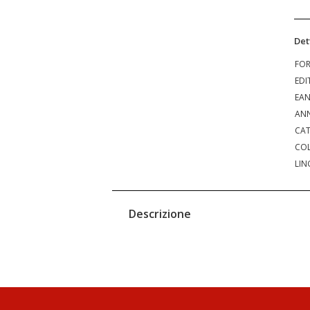
Det
FO
EDI
EA
ANN
CAT
COL
LIN
Descrizione