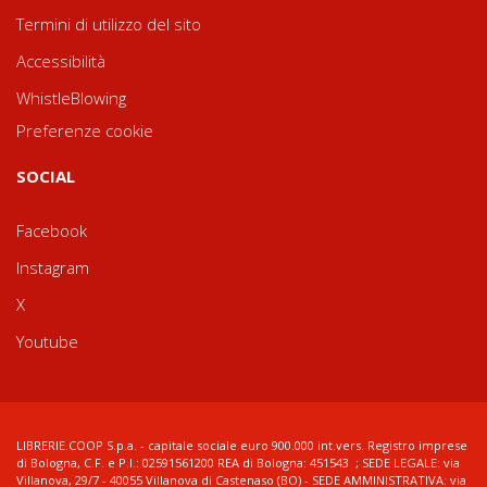
Termini di utilizzo del sito
Accessibilità
WhistleBlowing
Preferenze cookie
SOCIAL
Facebook
Instagram
X
Youtube
LIBRERIE.COOP S.p.a. - capitale sociale euro 900.000 int.vers. Registro imprese
di Bologna, C.F. e P.I.: 02591561200 REA di Bologna: 451543 ; SEDE LEGALE: via
Villanova, 29/7 - 40055 Villanova di Castenaso (BO) - SEDE AMMINISTRATIVA: via