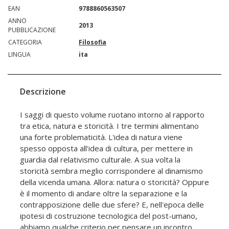
EAN
9788860563507
ANNO
2013
PUBBLICAZIONE
CATEGORIA
Filosofia
LINGUA
ita
Descrizione
I saggi di questo volume ruotano intorno al rapporto
tra etica, natura e storicità. I tre termini alimentano
una forte problematicità. L'idea di natura viene
spesso opposta all'idea di cultura, per mettere in
guardia dal relativismo culturale. A sua volta la
storicità sembra meglio corrispondere al dinamismo
della vicenda umana. Allora: natura o storicità? Oppure
è il momento di andare oltre la separazione e la
contrapposizione delle due sfere? E, nell'epoca delle
ipotesi di costruzione tecnologica del post-umano,
abbiamo qualche criterio per pensare un incontro