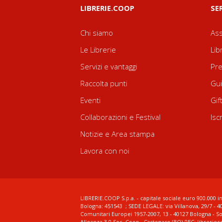
LIBRERIE.COOP
SE
Chi siamo
Ass
Le Librerie
Lib
Servizi e vantaggi
Pre
Raccolta punti
Gui
Eventi
Gif
Collaborazioni e Festival
Isc
Notizie e Area stampa
Lavora con noi
LIBRERIE.COOP S.p.a. - capitale sociale euro 900.000 in
Bologna: 451543 ; SEDE LEGALE: via Villanova, 29/7 - 4
Comunitari Europei 1957-2007, 13 - 40127 Bologna - S
Alleanza 3.0 Soc. Coop., Castenaso (BO) PEC: librerie