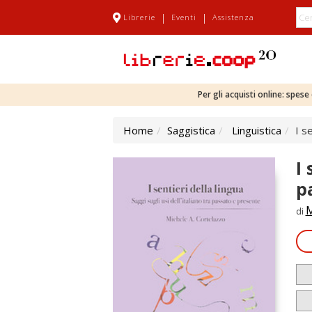
|
|
Librerie
Eventi
Assistenza
Per gli acquisti online: spes
Home
Saggistica
Linguistica
I s
I 
p
M
di