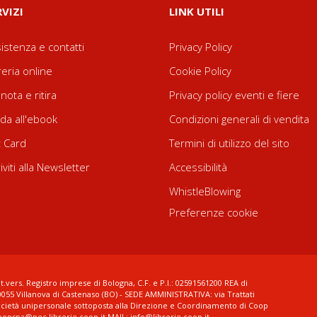
RVIZI
LINK UTILI
istenza e contatti
Privacy Policy
reria online
Cookie Policy
nota e ritira
Privacy policy eventi e fiere
da all'ebook
Condizioni generali di vendita
t Card
Termini di utilizzo del sito
riviti alla Newsletter
Accessibilità
WhistleBlowing
Preferenze cookie
t.vers. Registro imprese di Bologna, C.F. e P.I.: 02591561200 REA di
0055 Villanova di Castenaso (BO) - SEDE AMMINISTRATIVA: via Trattati
ocietà unipersonale sottoposta alla Direzione e Coordinamento di Coop
coopspa@pec.librerie.coop.it MAIL: info@librerie.coop.it