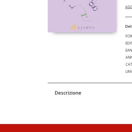
AGG
Det
FO
EDI
EA
ANN
CAT
LIN
Descrizione