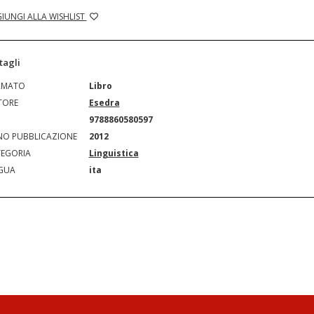
IUNGI ALLA WISHLIST
tagli
RMATO
Libro
TORE
Esedra
N
9788860580597
O PUBBLICAZIONE
2012
EGORIA
Linguistica
GUA
ita