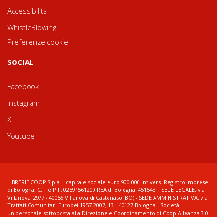
Accessibilità
WhistleBlowing
Preferenze cookie
SOCIAL
Facebook
Instagram
X
Youtube
LIBRERIE.COOP S.p.a. - capitale sociale euro 900.000 int.vers. Registro imprese
di Bologna, C.F. e P.I.: 02591561200 REA di Bologna: 451543 ; SEDE LEGALE: via
Villanova, 29/7 - 40055 Villanova di Castenaso (BO) - SEDE AMMINISTRATIVA: via
Trattati Comunitari Europei 1957-2007, 13 - 40127 Bologna - Società
unipersonale sottoposta alla Direzione e Coordinamento di Coop Alleanza 3.0