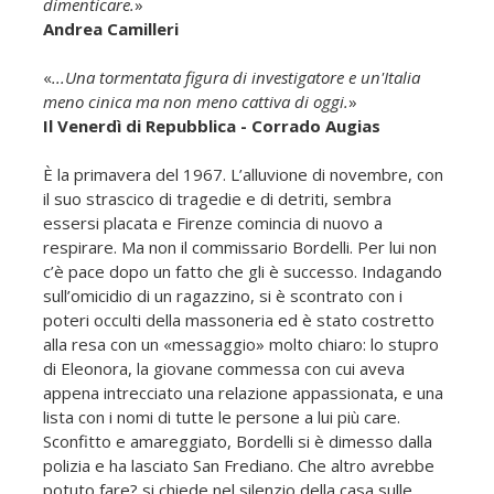
dimenticare.
»
Andrea Camilleri
«
...Una tormentata figura di investigatore e un'Italia
meno cinica ma non meno cattiva di oggi.
»
Il Venerdì di Repubblica - Corrado Augias
È la primavera del 1967. L’alluvione di novembre, con
il suo strascico di tragedie e di detriti, sembra
essersi placata e Firenze comincia di nuovo a
respirare. Ma non il commissario Bordelli. Per lui non
c’è pace dopo un fatto che gli è successo. Indagando
sull’omicidio di un ragazzino, si è scontrato con i
poteri occulti della massoneria ed è stato costretto
alla resa con un «messaggio» molto chiaro: lo stupro
di Eleonora, la giovane commessa con cui aveva
appena intrecciato una relazione appassionata, e una
lista con i nomi di tutte le persone a lui più care.
Sconfitto e amareggiato, Bordelli si è dimesso dalla
polizia e ha lasciato San Frediano. Che altro avrebbe
potuto fare? si chiede nel silenzio della casa sulle