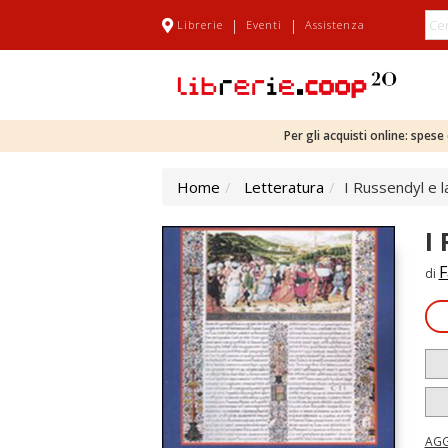
|
|
Librerie
Eventi
Assistenza
Per gli acquisti online: spes
Home
Letteratura
I Russendyl e l
I
F
di
AGG