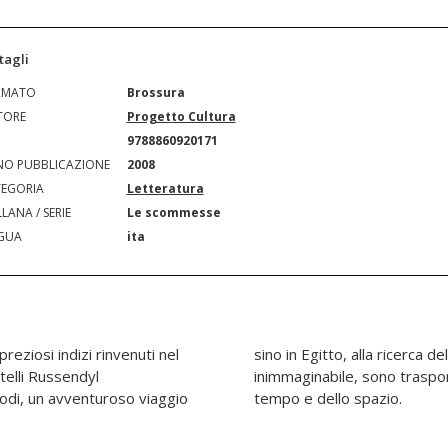
tagli
RMATO
Brossura
TORE
Progetto Cultura
N
9788860920171
O PUBBLICAZIONE
2008
EGORIA
Letteratura
LANA / SERIE
Le scommesse
GUA
ita
reziosi indizi rinvenuti nel
raal. Nel finale a sorpresa,
telli Russendyl
reale al di là del
todi, un avventuroso viaggio
tempo e dello spazio.