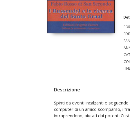
Det
FO
EDI
EA
ANN
CAT
COL
LIN
Descrizione
Spinti da eventi incalzanti e seguendo p
sino in Egitto, alla ricerca del Santo G
computer di un amico scomparso, i fra
inimmaginabile, sono trasportati in un mondo ir
intraprendono, aiutati dai potenti Cus