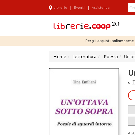
|
|
Librerie
Eventi
Assistenza
Per gli acquisti online: spes
Home
Letteratura
Poesia
Un'ot
U
T
di
AGG