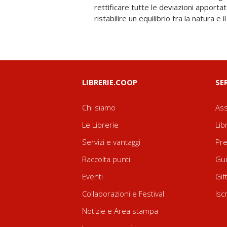
rettificare tutte le deviazioni apportate
ristabilire un equilibrio tra la natura e
LIBRERIE.COOP
SE
Chi siamo
Ass
Le Librerie
Lib
Servizi e vantaggi
Pre
Raccolta punti
Gui
Eventi
Gif
Collaborazioni e Festival
Isc
Notizie e Area stampa