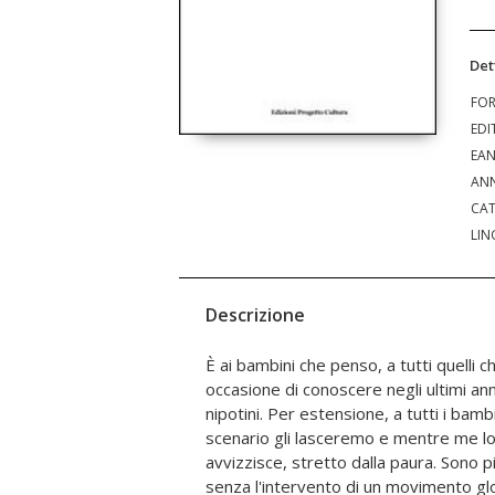
Det
FO
EDI
EA
ANN
CAT
LIN
Descrizione
È ai bambini che penso, a tutti quelli
non sarà migliore di oggi. Deve essere
occasione di conoscere negli ultimi anni
ricominci da zero a modellare le coscien
nipotini. Per estensione, a tutti i bam
salvaguardia del mondo e dei suoi abi
scenario gli lasceremo e mentre me lo
viali dove la speranza fioriva, oggi la 
avvizzisce, stretto dalla paura. Sono
ovunque. E senza speranza la vita non 
senza l'intervento di un movimento glo
seme che bisogna ritrovare e colt