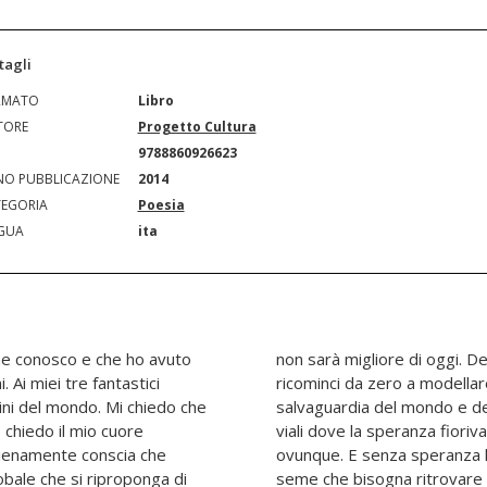
tagli
RMATO
Libro
TORE
Progetto Cultura
N
9788860926623
O PUBBLICAZIONE
2014
EGORIA
Poesia
GUA
ita
 che conosco e che ho avuto
 un'unica forte energia che
. Ai miei tre fantastici
ze con un unico fine: la
bini del mondo. Mi chiedo che
tanti. Io sono cresciuta nei
 chiedo il mio cuore
vedo appassita, quasi
 pienamente conscia che
può lievitare. È questo
bale che si riproponga di
ivare, insieme a quello