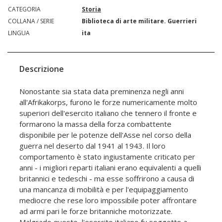
CATEGORIA
Storia
COLLANA / SERIE
Biblioteca di arte militare. Guerrieri
LINGUA
ita
Descrizione
Nonostante sia stata data preminenza negli anni
all'Afrikakorps, furono le forze numericamente molto
superiori dell'esercito italiano che tennero il fronte e
formarono la massa della forza combattente
disponibile per le potenze dell'Asse nel corso della
guerra nel deserto dal 1941 al 1943. Il loro
comportamento è stato ingiustamente criticato per
anni - i migliori reparti italiani erano equivalenti a quelli
britannici e tedeschi - ma esse soffrirono a causa di
una mancanza di mobilità e per l'equipaggiamento
mediocre che rese loro impossibile poter affrontare
ad armi pari le forze britanniche motorizzate.
Malgrado questo, l'esercito italiano fu soggetto a