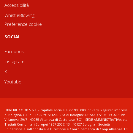
Accessibilità
WhistleBlowing
Preferenze cookie
SOCIAL
Facebook
Instagram
X
Youtube
LIBRERIE.COOP S.p.a. - capitale sociale euro 900.000 int.vers. Registro imprese
di Bologna, C.F. e P.I.: 02591561200 REA di Bologna: 451543 ; SEDE LEGALE: via
Villanova, 29/7 - 40055 Villanova di Castenaso (BO) - SEDE AMMINISTRATIVA: via
Trattati Comunitari Europei 1957-2007, 13 - 40127 Bologna - Società
unipersonale sottoposta alla Direzione e Coordinamento di Coop Alleanza 3.0