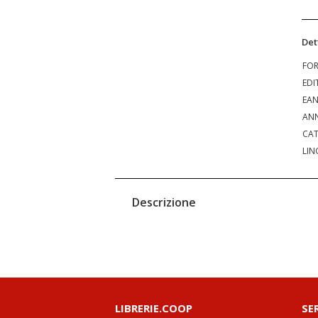
Det
FO
EDI
EA
ANN
CAT
LIN
Descrizione
LIBRERIE.COOP
SE