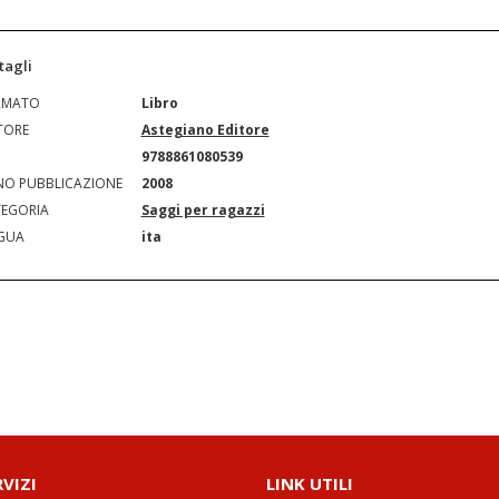
tagli
RMATO
Libro
TORE
Astegiano Editore
N
9788861080539
O PUBBLICAZIONE
2008
EGORIA
Saggi per ragazzi
GUA
ita
RVIZI
LINK UTILI