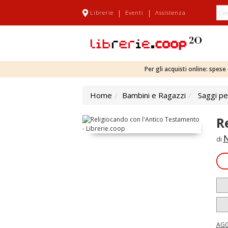
|
|
Librerie
Eventi
Assistenza
Per gli acquisti online: spes
Home
Bambini e Ragazzi
Saggi pe
R
N
di
AGG