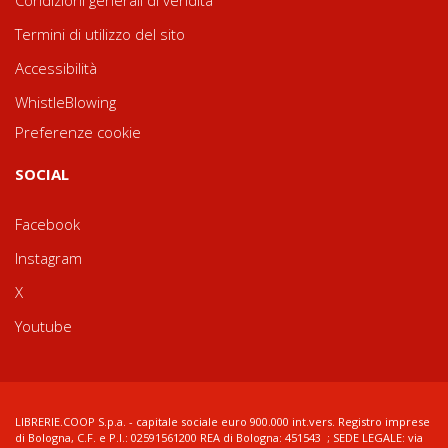
Condizioni generali di vendita
Termini di utilizzo del sito
Accessibilità
WhistleBlowing
Preferenze cookie
SOCIAL
Facebook
Instagram
X
Youtube
LIBRERIE.COOP S.p.a. - capitale sociale euro 900.000 int.vers. Registro imprese
di Bologna, C.F. e P.I.: 02591561200 REA di Bologna: 451543 ; SEDE LEGALE: via