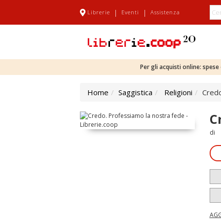
|
|
Librerie
Eventi
Assistenza
Per gli acquisti online: spes
Home
Saggistica
Religioni
Credo
C
di
AGG