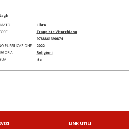
tagli
RMATO
Libro
TORE
Trappiste Vitorchiano
N
9788861390874
O PUBBLICAZIONE
2022
EGORIA
Religioni
GUA
ita
RVIZI
LINK UTILI