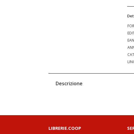
Det
FO
EDI
EA
ANN
CAT
LIN
Descrizione
LIBRERIE.COOP
SE