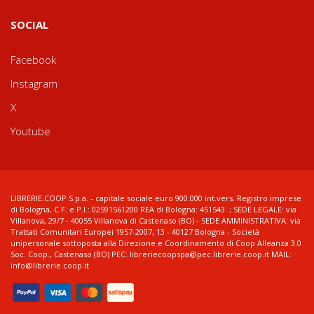
SOCIAL
Facebook
Instagram
X
Youtube
LIBRERIE.COOP S.p.a. - capitale sociale euro 900.000 int.vers. Registro imprese
di Bologna, C.F. e P.I.: 02591561200 REA di Bologna: 451543 ; SEDE LEGALE: via
Villanova, 29/7 - 40055 Villanova di Castenaso (BO) - SEDE AMMINISTRATIVA: via
Trattati Comunitari Europei 1957-2007, 13 - 40127 Bologna - Società
unipersonale sottoposta alla Direzione e Coordinamento di Coop Alleanza 3.0
Soc. Coop., Castenaso (BO) PEC: libreriecoopspa@pec.librerie.coop.it MAIL:
info@librerie.coop.it