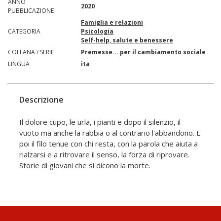
ANNO
2020
PUBBLICAZIONE
Famiglia e relazioni
CATEGORIA
Psicologia
Self-help, salute e benessere
COLLANA / SERIE
Premesse... per il cambiamento sociale
LINGUA
ita
Descrizione
Il dolore cupo, le urla, i pianti e dopo il silenzio, il
vuoto ma anche la rabbia o al contrario l'abbandono. E
poi il filo tenue con chi resta, con la parola che aiuta a
rialzarsi e a ritrovare il senso, la forza di riprovare.
Storie di giovani che si dicono la morte.