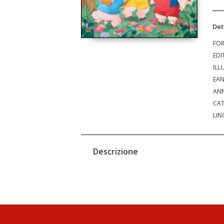
Det
FO
EDI
ILL
EA
ANN
CAT
LIN
Descrizione