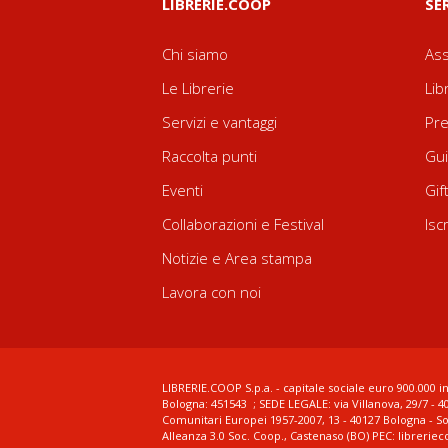
LIBRERIE.COOP
SE
Chi siamo
Ass
Le Librerie
Lib
Servizi e vantaggi
Pre
Raccolta punti
Gui
Eventi
Gif
Collaborazioni e Festival
Isc
Notizie e Area stampa
Lavora con noi
LIBRERIE.COOP S.p.a. - capitale sociale euro 900.000 in
Bologna: 451543 ; SEDE LEGALE: via Villanova, 29/7 - 4
Comunitari Europei 1957-2007, 13 - 40127 Bologna - S
Alleanza 3.0 Soc. Coop., Castenaso (BO) PEC: librerie