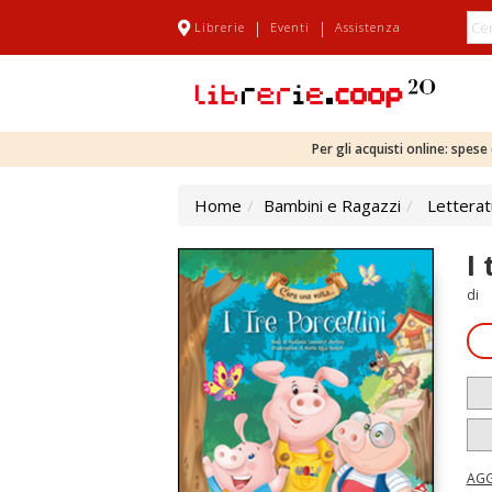
|
|
Librerie
Eventi
Assistenza
Per gli acquisti online: spes
Home
Bambini e Ragazzi
Letterat
I 
di
AGG