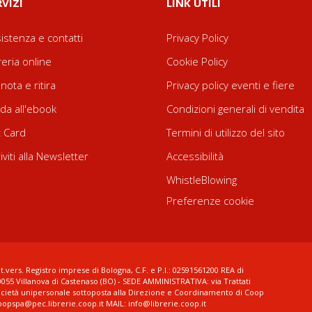
RVIZI
LINK UTILI
istenza e contatti
Privacy Policy
reria online
Cookie Policy
nota e ritira
Privacy policy eventi e fiere
da all'ebook
Condizioni generali di vendita
t Card
Termini di utilizzo del sito
riviti alla Newsletter
Accessibilità
WhistleBlowing
Preferenze cookie
t.vers. Registro imprese di Bologna, C.F. e P.I.: 02591561200 REA di
0055 Villanova di Castenaso (BO) - SEDE AMMINISTRATIVA: via Trattati
ocietà unipersonale sottoposta alla Direzione e Coordinamento di Coop
coopspa@pec.librerie.coop.it MAIL: info@librerie.coop.it