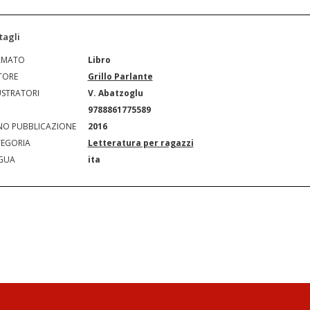
tagli
RMATO
Libro
TORE
Grillo Parlante
USTRATORI
V. Abatzoglu
N
9788861775589
O PUBBLICAZIONE
2016
EGORIA
Letteratura per ragazzi
GUA
ita