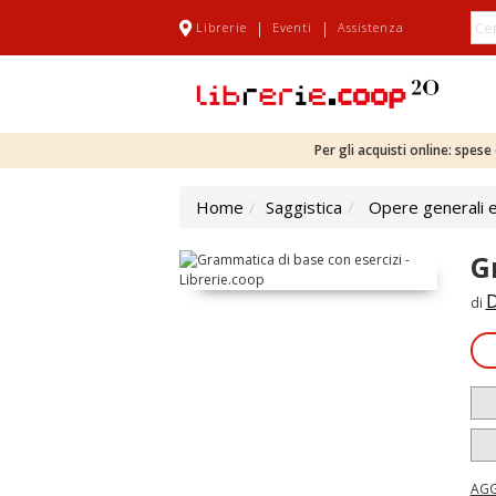
|
|
Librerie
Eventi
Assistenza
Per gli acquisti online: spes
Home
Saggistica
Opere generali e
G
D
di
AGG