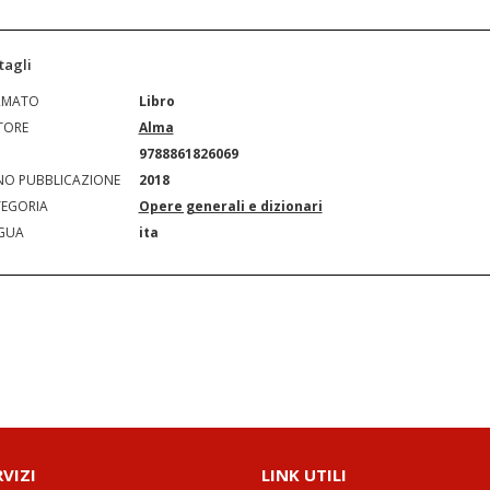
tagli
RMATO
Libro
TORE
Alma
N
9788861826069
O PUBBLICAZIONE
2018
EGORIA
Opere generali e dizionari
GUA
ita
RVIZI
LINK UTILI