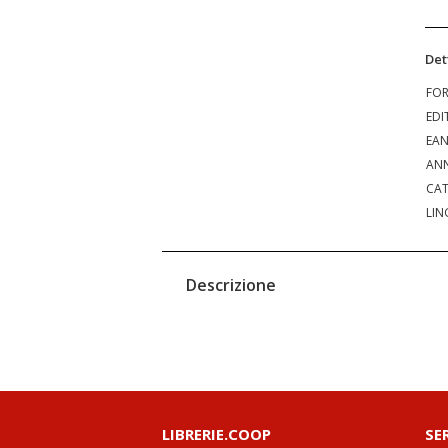
Det
FO
EDI
EA
ANN
CAT
LIN
Descrizione
LIBRERIE.COOP
SE