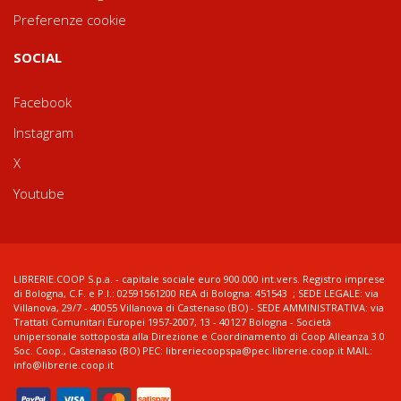
Preferenze cookie
SOCIAL
Facebook
Instagram
X
Youtube
LIBRERIE.COOP S.p.a. - capitale sociale euro 900.000 int.vers. Registro imprese
di Bologna, C.F. e P.I.: 02591561200 REA di Bologna: 451543 ; SEDE LEGALE: via
Villanova, 29/7 - 40055 Villanova di Castenaso (BO) - SEDE AMMINISTRATIVA: via
Trattati Comunitari Europei 1957-2007, 13 - 40127 Bologna - Società
unipersonale sottoposta alla Direzione e Coordinamento di Coop Alleanza 3.0
Soc. Coop., Castenaso (BO) PEC: libreriecoopspa@pec.librerie.coop.it MAIL:
info@librerie.coop.it