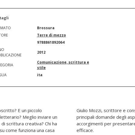
tagli
RMATO
Brossura
TORE
Terre di mezzo
N
9788861892064
NO
2012
BLICAZIONE
Comunicazione, scrittura e
EGORIA
stile
GUA
ita
scritto? E un piccolo
toriale, risponde alle
 letterario? Meglio inviare un
 autori, suggerendo utili
si di scrittura creativa? Chi ha
opria opera nel modo più
su come funziona una casa
efficace.