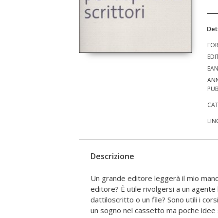
Det
FO
EDI
EA
AN
PUB
CAT
LIN
Descrizione
Un grande editore leggerà il mio mano
Giulio Mozzi, scrittore e consulente edi
editore? È utile rivolgersi a un agente
principali domande degli aspiranti
dattiloscritto o un file? Sono utili i cor
accorgimenti per presentare la pr
un sogno nel cassetto ma poche idee 