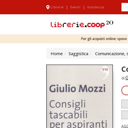
|
|
Librerie
Eventi
Assistenza
Per gli acquisti online: spes
Home
Saggistica
Comunicazione, sc
Co
G
di
AGG