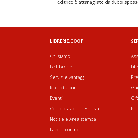
editrice è attanagliato da dubbi spess
LIBRERIE.COOP
SE
Chi siamo
Ass
Le Librerie
Lib
Servizi e vantaggi
Pre
Raccolta punti
Gui
Eventi
Gif
Collaborazioni e Festival
Isc
Notizie e Area stampa
Lavora con noi