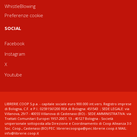
WhistleBlowing
Preferenze cookie
SOCIAL
Facebook
Instagram
X
Youtube
LIBRERIE.COOP S.p.a. - capitale sociale euro 900.000 int.vers. Registro imprese
di Bologna, C.F. e P.I.: 02591561200 REA di Bologna: 451543 ; SEDE LEGALE: via
Villanova, 29/7 - 40055 Villanova di Castenaso (BO) - SEDE AMMINISTRATIVA: via
Trattati Comunitari Europei 1957-2007, 13 - 40127 Bologna - Società
unipersonale sottoposta alla Direzione e Coordinamento di Coop Alleanza 3.0
Soc. Coop., Castenaso (BO) PEC: libreriecoopspa@pec.librerie.coop.it MAIL:
info@librerie.coop.it