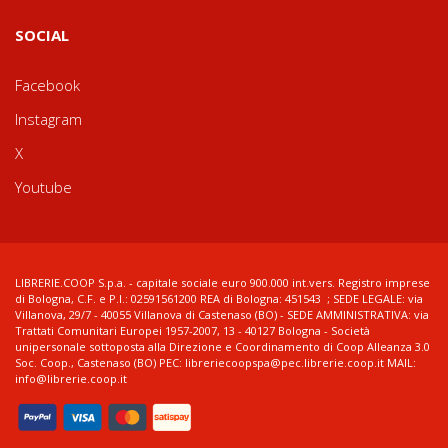
SOCIAL
Facebook
Instagram
X
Youtube
LIBRERIE.COOP S.p.a. - capitale sociale euro 900.000 int.vers. Registro imprese
di Bologna, C.F. e P.I.: 02591561200 REA di Bologna: 451543 ; SEDE LEGALE: via
Villanova, 29/7 - 40055 Villanova di Castenaso (BO) - SEDE AMMINISTRATIVA: via
Trattati Comunitari Europei 1957-2007, 13 - 40127 Bologna - Società
unipersonale sottoposta alla Direzione e Coordinamento di Coop Alleanza 3.0
Soc. Coop., Castenaso (BO) PEC: libreriecoopspa@pec.librerie.coop.it MAIL:
info@librerie.coop.it