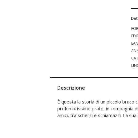
Det
FO
EDI
EA
ANN
CAT
LIN
Descrizione
È questa la storia di un piccolo bruco 
cambiare, e molto, quando dopo essere r
profumatissimo prato, in compagnia d
amici, tra scherzi e schiamazzi. La sua 