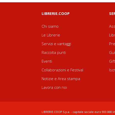
LIBRERIE.COOP
SE
Chi siamo
Ass
Le Librerie
Lib
Servizi e vantaggi
Pre
Raccolta punti
Gui
Eventi
Gif
Collaborazioni e Festival
Isc
Notizie e Area stampa
Lavora con noi
LIBRERIE.COOP S.p.a. - capitale sociale euro 900.000 in