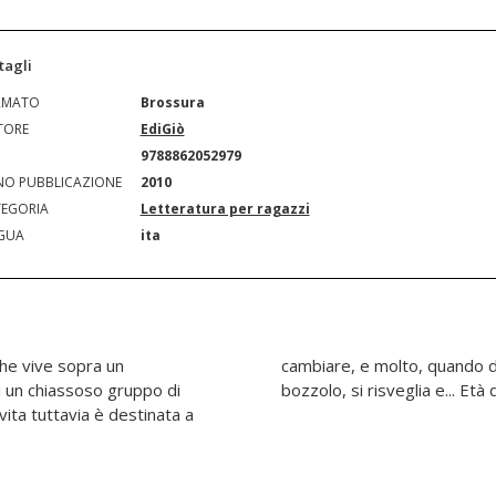
tagli
RMATO
Brossura
TORE
EdiGiò
N
9788862052979
O PUBBLICAZIONE
2010
EGORIA
Letteratura per ragazzi
GUA
ita
che vive sopra un
imasto avvolto in
i un chiassoso gruppo di
bozzolo, si risveglia e... Età d
vita tuttavia è destinata a