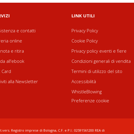
RVIZI
LINK UTILI
istenza e contatti
Privacy Policy
reria online
Cookie Policy
nota e ritira
Privacy policy eventi e fiere
da all'ebook
Condizioni generali di vendita
t Card
Termini di utilizzo del sito
riviti alla Newsletter
Accessibilità
WhistleBlowing
Preferenze cookie
t.vers. Registro imprese di Bologna, C.F. e P.I.: 02591561200 REA di