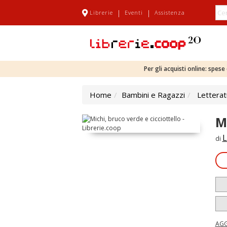
|
|
Librerie
Eventi
Assistenza
Per gli acquisti online: spes
Home
Bambini e Ragazzi
Letterat
M
L
di
AGG