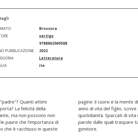
tagli
RMATO
Brossura
TORE
vertigo
N
9788862069588
O PUBBLICAZIONE
2022
EGORIA
Letteratura
GUA
ita
"padre"? Quanti attimi
 ogni giorno, per il primo
rta? La felicità della
esperienze e paure della
zzante, ma non possono non
i con semplicità e dolcezza,
le paure che l'importanza di
l'amore di cui è capace un
lo che è racchiuso in queste
genitore.