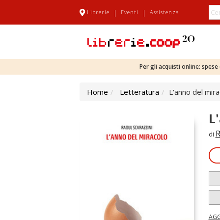
|
|
Librerie
Eventi
Assistenza
Per gli acquisti online: spes
Home
Letteratura
L'anno del mira
L
R
di
AGG