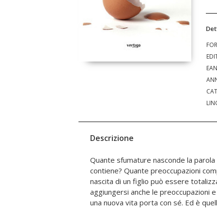
Det
FO
EDI
EA
ANN
CAT
LIN
Descrizione
Quante sfumature nasconde la parola 
pagine: il cuore e la mente di un padre che
contiene? Quante preoccupazioni compo
anno di vita del figlio, scrive pensieri, 
nascita di un figlio può essere totali
quotidianità. Spaccati di vita raccontat
aggiungersi anche le preoccupazioni e 
parole dalle quali traspare tutto 
una nuova vita porta con sé. Ed è quel