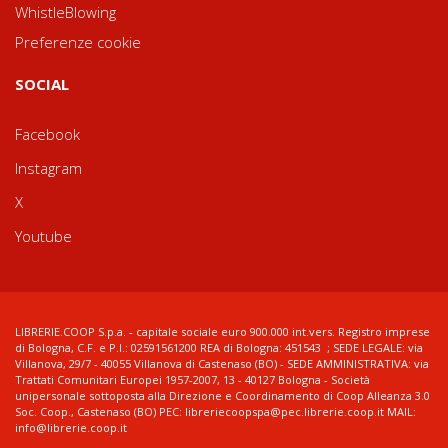
WhistleBlowing
Preferenze cookie
SOCIAL
Facebook
Instagram
X
Youtube
LIBRERIE.COOP S.p.a. - capitale sociale euro 900.000 int.vers. Registro imprese
di Bologna, C.F. e P.I.: 02591561200 REA di Bologna: 451543 ; SEDE LEGALE: via
Villanova, 29/7 - 40055 Villanova di Castenaso (BO) - SEDE AMMINISTRATIVA: via
Trattati Comunitari Europei 1957-2007, 13 - 40127 Bologna - Società
unipersonale sottoposta alla Direzione e Coordinamento di Coop Alleanza 3.0
Soc. Coop., Castenaso (BO) PEC: libreriecoopspa@pec.librerie.coop.it MAIL:
info@librerie.coop.it