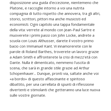
disposizione una guida d'eccezione, nientemeno che
Platone, e raccoglie intorno a voi una nutrita
compagnia di tutto rispetto che annovera, tra gli altri,
storici, scrittori, pittori ma anche musicisti ed
economisti. Ogni capitolo una tappa fondamentale
della vita: verrete al mondo con Jean-Paul Sartre e
muoverete i primi passi con John Locke, andrete a
scuola con Louis Althusser, darete il vostro primo
bacio con Immanuel Kant. Vi innamorerete con le
parole di Roland Barthes, troverete un lavoro grazie
a Adam Smith e affronterete la crisi di mezz'età con
Dante. Nulla è dimenticato, nemmeno l'uscita di
scena, che sarà in grande stile grazie ad Arthur
Schopenhauer... Dunque, pronti via, saltate anche voi
«a bordo» di questo affascinante e spiritoso
dibattito, per una carrellata di spunti di riflessione
divertenti e stimolanti che getteranno una luce nuova
sulle vostre giornate.