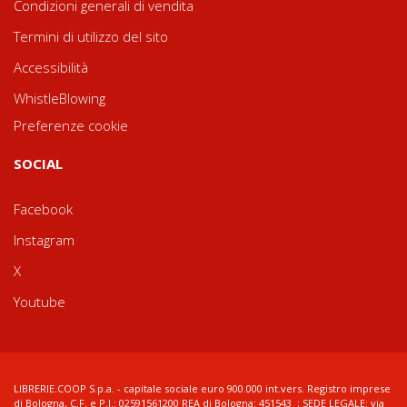
Condizioni generali di vendita
Termini di utilizzo del sito
Accessibilità
WhistleBlowing
Preferenze cookie
SOCIAL
Facebook
Instagram
X
Youtube
LIBRERIE.COOP S.p.a. - capitale sociale euro 900.000 int.vers. Registro imprese
di Bologna, C.F. e P.I.: 02591561200 REA di Bologna: 451543 ; SEDE LEGALE: via