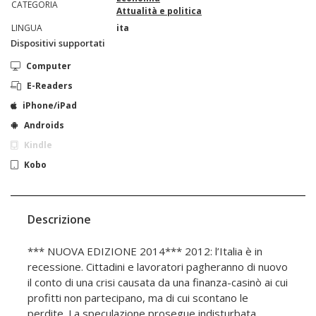
CATEGORIA
Attualità e politica
LINGUA
ita
Dispositivi supportati
Computer
E-Readers
iPhone/iPad
Androids
Kindle
Kobo
Descrizione
*** NUOVA EDIZIONE 2014*** 2012: l’Italia è in
recessione. Cittadini e lavoratori pagheranno di nuovo
il conto di una crisi causata da una finanza-casinò ai cui
profitti non partecipano, ma di cui scontano le
perdite. La speculazione prosegue indisturbata,