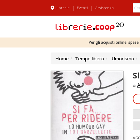
|
|
Librerie
Eventi
Assistenza
Per gli acquisti online: spes
Home
Tempo libero
Umorismo
S
A
di
AGG