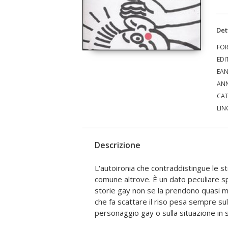
Det
FO
EDI
EA
ANN
CAT
LIN
Descrizione
L'autoironia che contraddistingue le st
componenti negative del - chiamiamolo cos
comune altrove. È un dato peculiare spi
generosità? No, piuttosto l'esi
storie gay non se la prendono quasi mai 
razionalizzata, di sdrammatizzare gli 
che fa scattare il riso pesa sempre sul
personaggio gay o sulla situazione in s