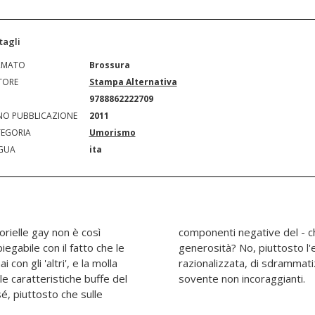
tagli
RMATO
Brossura
TORE
Stampa Alternativa
N
9788862222709
O PUBBLICAZIONE
2011
EGORIA
Umorismo
GUA
ita
orielle gay non è così
ì 'cattivo'. Eccesso di
egabile con il fatto che le
genza, certamente non
con gli 'altri', e la molla
eventi della vita, troppo
le caratteristiche buffe del
sovente non incoraggianti.
é, piuttosto che sulle