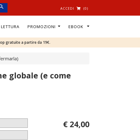
ACCEDI
(0)
I LETTURA
PROMOZIONI
EBOOK
oop gratuite a partire da 19€.
fermarla)
one globale (e come
€ 24,00