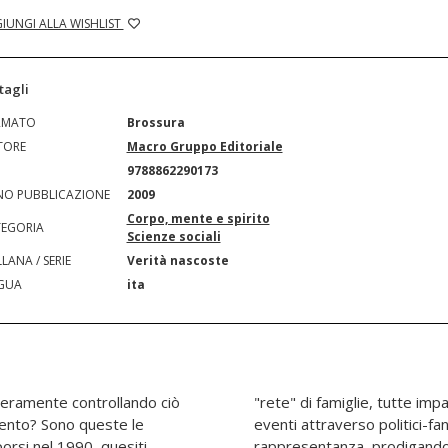
IUNGI ALLA WISHLIST
tagli
RMATO
Brossura
TORE
Macro Gruppo Editoriale
N
9788862290173
O PUBBLICAZIONE
2009
Corpo, mente e spirito
EGORIA
Scienze sociali
LANA / SERIE
Verità nascoste
GUA
ita
veramente controllando ciò
ra loro, che manipolano gli
tento? Sono queste le
cio e personaggi di
orsi nel 1990, quesiti
are una tirannia a lungo