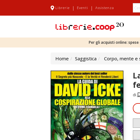
|
|
Librerie
Eventi
Assistenza
Per gli acquisti online: spes
Home
Saggistica
Corpo, mente e s
L
f
D
di