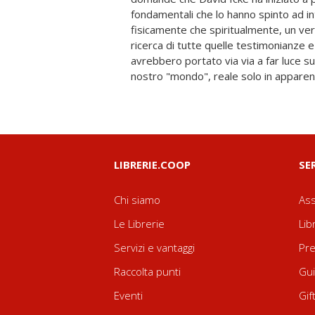
fondamentali che lo hanno spinto ad i
preparata. La guida, oltre 600 pagine di inc
fisicamente che spiritualmente, un ver
riferimenti storici, biografici e simbolic
ricerca di tutte quelle testimonianze e
ciò che l'autore ha raccolto e presentato 
avrebbero portato via via a far luce su
opere precedenti, e qui proposto in 
nostro "mondo", reale solo in apparen
LIBRERIE.COOP
SE
Chi siamo
Ass
Le Librerie
Lib
Servizi e vantaggi
Pre
Raccolta punti
Gui
Eventi
Gif