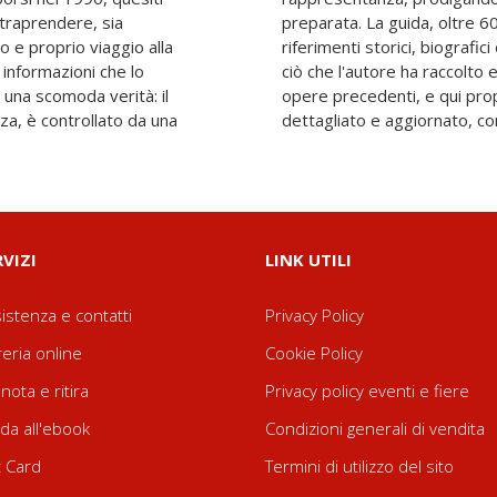
ntraprendere, sia
redibile lettura con
o e proprio viaggio alla
i, è un compendio di tutto
 informazioni che lo
fino ad ora nelle sue
 una scomoda verità: il
modo più approfondito,
za, è controllato da una
dettagliato e aggiornato, con 
RVIZI
LINK UTILI
istenza e contatti
Privacy Policy
reria online
Cookie Policy
nota e ritira
Privacy policy eventi e fiere
da all'ebook
Condizioni generali di vendita
t Card
Termini di utilizzo del sito