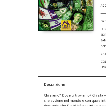
AGG
Det
FO
EDI
EA
ANN
CAT
COL
LIN
Descrizione
Chi siamo? Dove ci troviamo? Chi sta 
"rete" di famiglie, tutte imparentate f
che avviene nel mondo e con quale in
eventi attraverso politici-fantoc
domande che David Icke ha iniziato a p
rappresentanza, prodigandosi per instaur