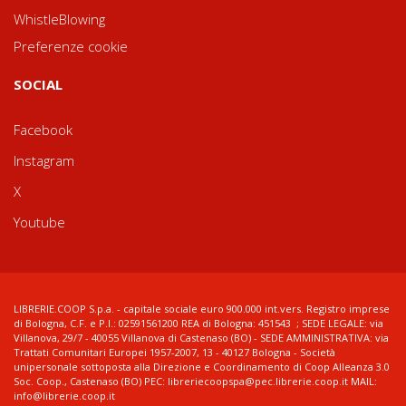
WhistleBlowing
Preferenze cookie
SOCIAL
Facebook
Instagram
X
Youtube
LIBRERIE.COOP S.p.a. - capitale sociale euro 900.000 int.vers. Registro imprese
di Bologna, C.F. e P.I.: 02591561200 REA di Bologna: 451543 ; SEDE LEGALE: via
Villanova, 29/7 - 40055 Villanova di Castenaso (BO) - SEDE AMMINISTRATIVA: via
Trattati Comunitari Europei 1957-2007, 13 - 40127 Bologna - Società
unipersonale sottoposta alla Direzione e Coordinamento di Coop Alleanza 3.0
Soc. Coop., Castenaso (BO) PEC: libreriecoopspa@pec.librerie.coop.it MAIL:
info@librerie.coop.it