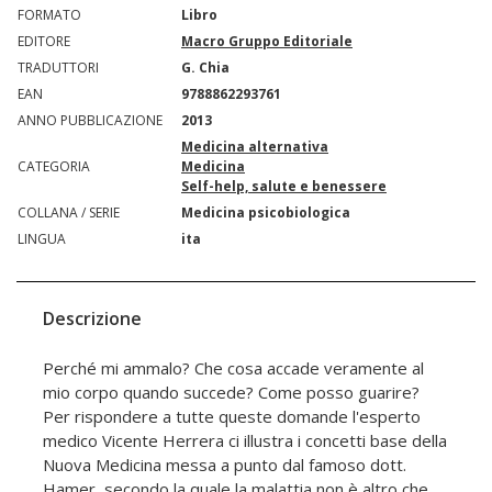
FORMATO
Libro
EDITORE
Macro Gruppo Editoriale
TRADUTTORI
G. Chia
EAN
9788862293761
ANNO PUBBLICAZIONE
2013
Medicina alternativa
CATEGORIA
Medicina
Self-help, salute e benessere
COLLANA / SERIE
Medicina psicobiologica
LINGUA
ita
Descrizione
Perché mi ammalo? Che cosa accade veramente al
mio corpo quando succede? Come posso guarire?
Per rispondere a tutte queste domande l'esperto
medico Vicente Herrera ci illustra i concetti base della
Nuova Medicina messa a punto dal famoso dott.
Hamer, secondo la quale la malattia non è altro che